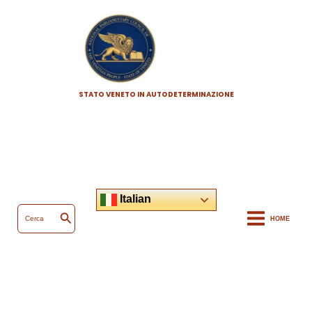
Vai
al
contenuto
STATO VENETO IN AUTODETERMINAZIONE
Italian
Ricerca
per:
HOME
Cerca