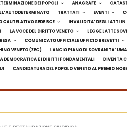
TERMINAZIONE DEI POPOLI
ANAGRAFE
CATAS
DELL’AUTODETERMINATO
TRATTATI
EVENTI
C
 CAUTELATIVO SEDE BCE
INVALIDITA’ DEGLI ATTI 
I
LA VOCE DEL DIRITTO VENETO
LEGGE LATTE SO
PRESA
COMUNICATO UFFICIALE UFFICIO BREVETTI
HINO VENETO (ZEC)
LANCIO PIANO DI SOVRANITA’ UMA
LA DEMOCRATICA E I DIRITTI FONDAMENTALI
DIVENTA C
UI
CANDIDATURA DEL POPOLO VENETO AL PREMIO NOBEL