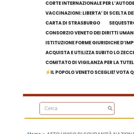
CORTE INTERNAZIONALE PER L’AUTODE
VACCINAZIONI: LIBERTA’ DI SCELTA 
CARTA DI STRASBURGO
SEQUESTRO
CONSORZIO VENETO DEI DIRITTI UMAN
ISTITUZIONE FORME GIURIDICHE D’IM
ACQUISTA E UTILIZZA SUBITO LO ZECC
COMITATO DI VIGILANZA PER LA TUTE
IL POPOLO VENETO SCEGLIE! VOTA Q
Search Button
Search
for:
Ricerca
per:
Cerca