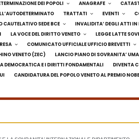
TERMINAZIONE DEI POPOLI
ANAGRAFE
CATAS
DELL’AUTODETERMINATO
TRATTATI
EVENTI
C
 CAUTELATIVO SEDE BCE
INVALIDITA’ DEGLI ATTI 
I
LA VOCE DEL DIRITTO VENETO
LEGGE LATTE SO
PRESA
COMUNICATO UFFICIALE UFFICIO BREVETTI
HINO VENETO (ZEC)
LANCIO PIANO DI SOVRANITA’ UMA
LA DEMOCRATICA E I DIRITTI FONDAMENTALI
DIVENTA C
UI
CANDIDATURA DEL POPOLO VENETO AL PREMIO NOBEL