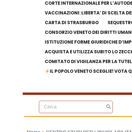
CORTE INTERNAZIONALE PER L’AUTODE
VACCINAZIONI: LIBERTA’ DI SCELTA 
CARTA DI STRASBURGO
SEQUESTRO
CONSORZIO VENETO DEI DIRITTI UMAN
ISTITUZIONE FORME GIURIDICHE D’IM
ACQUISTA E UTILIZZA SUBITO LO ZECC
COMITATO DI VIGILANZA PER LA TUTE
IL POPOLO VENETO SCEGLIE! VOTA Q
Search Button
Search
for:
Ricerca
per:
Cerca