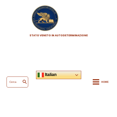
Vai
al
contenuto
STATO VENETO IN AUTODETERMINAZIONE
Italian
Ricerca
per:
HOME
Cerca