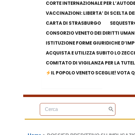
CORTE INTERNAZIONALE PER L’AUTODE
VACCINAZIONI: LIBERTA’ DI SCELTA 
CARTA DI STRASBURGO
SEQUESTRO
CONSORZIO VENETO DEI DIRITTI UMAN
ISTITUZIONE FORME GIURIDICHE D’IM
ACQUISTA E UTILIZZA SUBITO LO ZECC
COMITATO DI VIGILANZA PER LA TUTE
IL POPOLO VENETO SCEGLIE! VOTA Q
Search Button
Search
for:
Ricerca
per:
Cerca