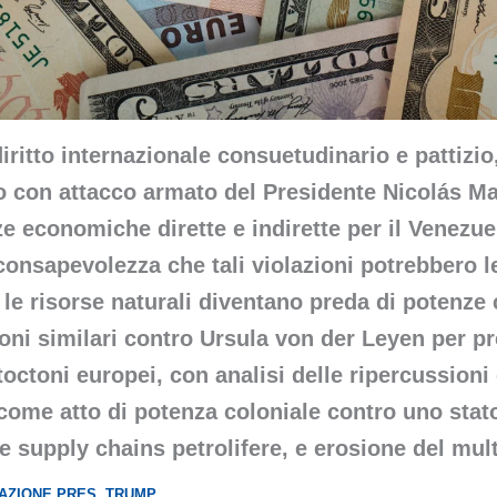
iritto internazionale consuetudinario e pattizio, 
to con attacco armato del Presidente Nicolás Ma
 economiche dirette e indirette per il Venezue
 consapevolezza che tali violazioni potrebbero 
 le risorse naturali diventano preda di potenze c
ni similari contro Ursula von der Leyen per pr
toctoni europei, con analisi delle ripercussio
e come atto di potenza coloniale contro uno stat
le supply chains petrolifere, e erosione del mu
 AZIONE PRES. TRUMP