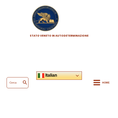
Vai
al
contenuto
STATO VENETO IN AUTODETERMINAZIONE
Italian
Ricerca
per:
HOME
Cerca