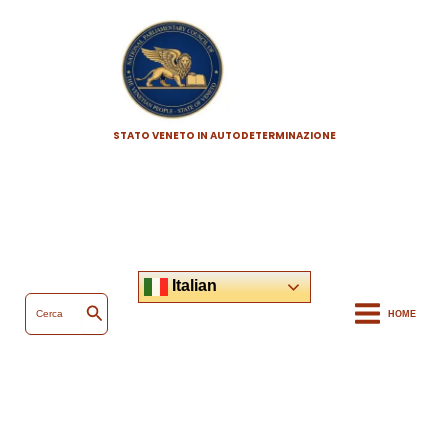
Vai
al
contenuto
STATO VENETO IN AUTODETERMINAZIONE
Italian
Ricerca
per:
HOME
Cerca