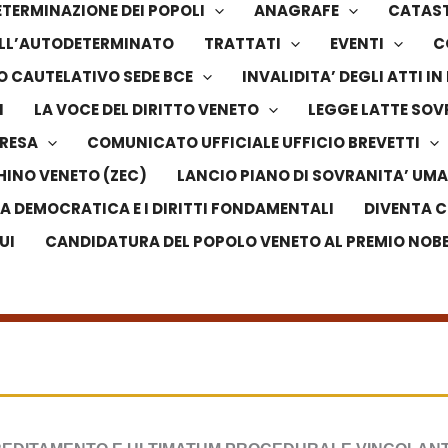
TERMINAZIONE DEI POPOLI
ANAGRAFE
CATAS
DELL’AUTODETERMINATO
TRATTATI
EVENTI
C
 CAUTELATIVO SEDE BCE
INVALIDITA’ DEGLI ATTI 
I
LA VOCE DEL DIRITTO VENETO
LEGGE LATTE SO
PRESA
COMUNICATO UFFICIALE UFFICIO BREVETTI
HINO VENETO (ZEC)
LANCIO PIANO DI SOVRANITA’ UMA
LA DEMOCRATICA E I DIRITTI FONDAMENTALI
DIVENTA C
UI
CANDIDATURA DEL POPOLO VENETO AL PREMIO NOBEL