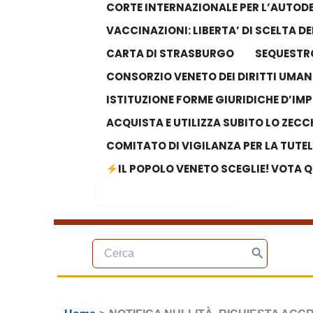
CORTE INTERNAZIONALE PER L’AUTODE
VACCINAZIONI: LIBERTA’ DI SCELTA 
CARTA DI STRASBURGO
SEQUESTRO
CONSORZIO VENETO DEI DIRITTI UMAN
ISTITUZIONE FORME GIURIDICHE D’IM
ACQUISTA E UTILIZZA SUBITO LO ZECC
COMITATO DI VIGILANZA PER LA TUTE
IL POPOLO VENETO SCEGLIE! VOTA Q
Search Button
Search
for:
Ricerca
per:
Cerca