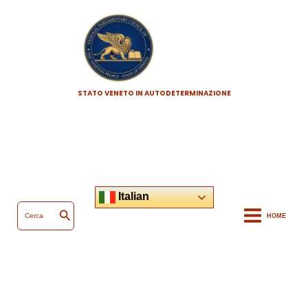
Vai
al
contenuto
STATO VENETO IN AUTODETERMINAZIONE
Italian
Ricerca
per:
HOME
Cerca