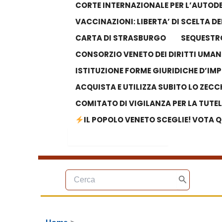
CORTE INTERNAZIONALE PER L’AUTODE
VACCINAZIONI: LIBERTA’ DI SCELTA 
CARTA DI STRASBURGO
SEQUESTRO
CONSORZIO VENETO DEI DIRITTI UMAN
ISTITUZIONE FORME GIURIDICHE D’IM
ACQUISTA E UTILIZZA SUBITO LO ZECC
COMITATO DI VIGILANZA PER LA TUTE
IL POPOLO VENETO SCEGLIE! VOTA Q
Search Button
Search
for:
Ricerca
per:
Cerca