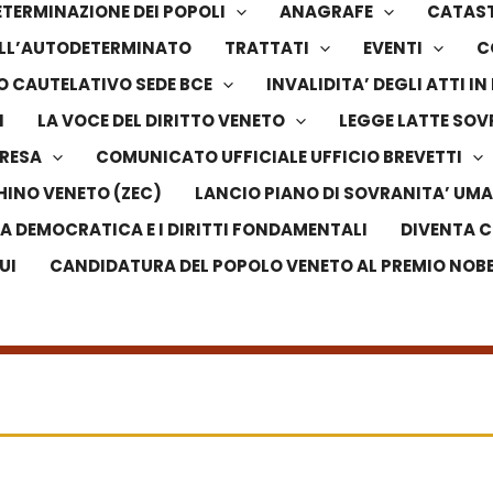
TERMINAZIONE DEI POPOLI
ANAGRAFE
CATAS
DELL’AUTODETERMINATO
TRATTATI
EVENTI
C
 CAUTELATIVO SEDE BCE
INVALIDITA’ DEGLI ATTI 
I
LA VOCE DEL DIRITTO VENETO
LEGGE LATTE SO
PRESA
COMUNICATO UFFICIALE UFFICIO BREVETTI
HINO VENETO (ZEC)
LANCIO PIANO DI SOVRANITA’ UMA
LA DEMOCRATICA E I DIRITTI FONDAMENTALI
DIVENTA C
UI
CANDIDATURA DEL POPOLO VENETO AL PREMIO NOBEL