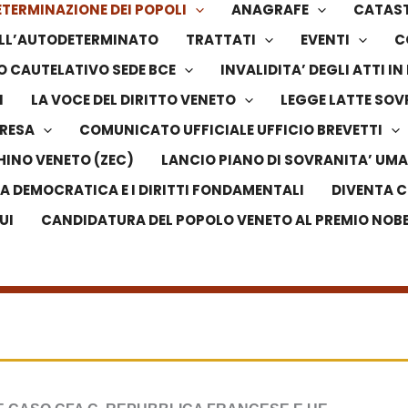
TERMINAZIONE DEI POPOLI
ANAGRAFE
CATAS
DELL’AUTODETERMINATO
TRATTATI
EVENTI
C
 CAUTELATIVO SEDE BCE
INVALIDITA’ DEGLI ATTI 
I
LA VOCE DEL DIRITTO VENETO
LEGGE LATTE SO
PRESA
COMUNICATO UFFICIALE UFFICIO BREVETTI
HINO VENETO (ZEC)
LANCIO PIANO DI SOVRANITA’ UMA
LA DEMOCRATICA E I DIRITTI FONDAMENTALI
DIVENTA C
UI
CANDIDATURA DEL POPOLO VENETO AL PREMIO NOBEL