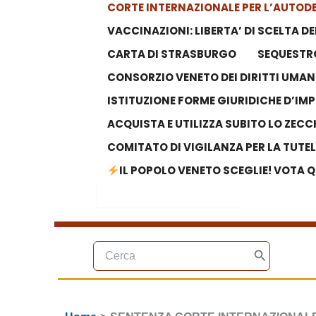
CORTE INTERNAZIONALE PER L’AUTODE
VACCINAZIONI: LIBERTA’ DI SCELTA 
CARTA DI STRASBURGO
SEQUESTRO
CONSORZIO VENETO DEI DIRITTI UMAN
ISTITUZIONE FORME GIURIDICHE D’IM
ACQUISTA E UTILIZZA SUBITO LO ZECC
COMITATO DI VIGILANZA PER LA TUTE
IL POPOLO VENETO SCEGLIE! VOTA Q
Search Button
Search
for:
Ricerca
per:
Cerca