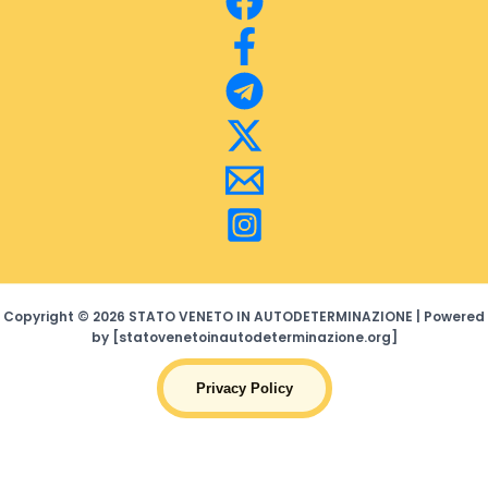
Copyright © 2026 STATO VENETO IN AUTODETERMINAZIONE | Powered
by [statovenetoinautodeterminazione.org]
Privacy Policy
Search Bu
Search
for: