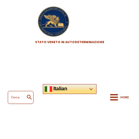
Vai
al
contenuto
STATO VENETO IN AUTODETERMINAZIONE
Italian
Ricerca
per:
HOME
Cerca