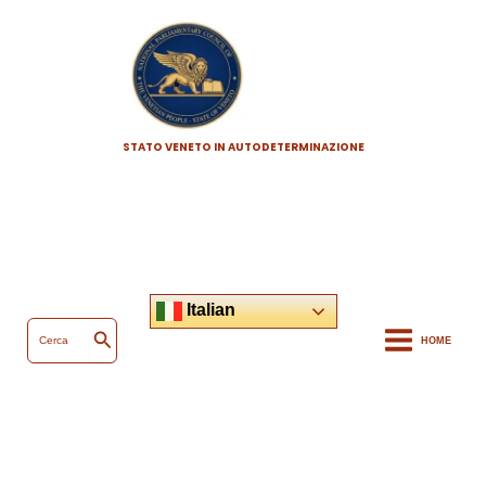
Vai
al
contenuto
STATO VENETO IN AUTODETERMINAZIONE
Italian
Ricerca
per:
HOME
Cerca