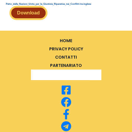
Patto_delle_Nazioni_Unite_per_la_Giustizia_Riparativa_nei_Conflitti ita inglese
Download
HOME
PRIVACY POLICY
CONTATTI
PARTENARIATO
Search Button
Search
for: