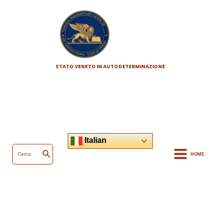
Vai
al
contenuto
STATO VENETO IN AUTODETERMINAZIONE
Italian
Ricerca
per:
HOME
Cerca