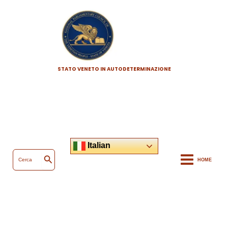
Vai
al
contenuto
STATO VENETO IN AUTODETERMINAZIONE
Italian
Ricerca
per:
HOME
Cerca